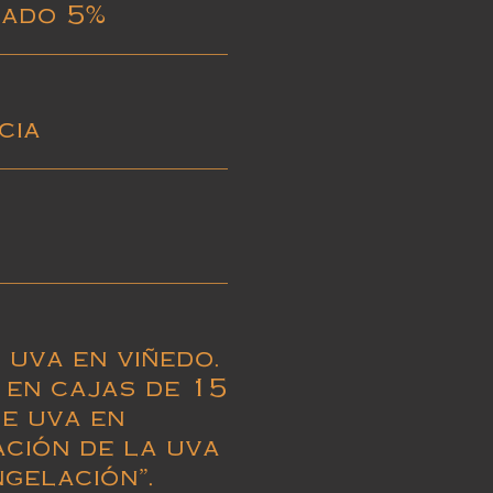
Lado
5%
icia
 uva en viñedo.
 en cajas de 15
de uva en
ción de la uva
ngelación”.