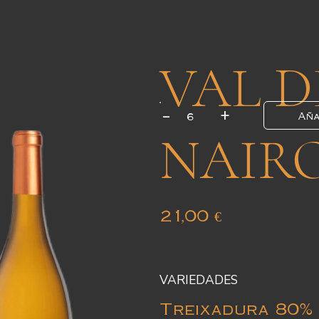
VAL D
+
-
Aña
NAIR
Precio
21,00 €
VARIEDADES
Treixadura
80% 