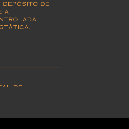
 depósito de
e a
ntrolada.
stática.
eal de
mados, arroces,
cos y carnes