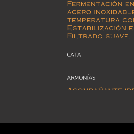
Fermentación en
acero inoxidabl
temperatura co
Estabilización e
Filtrado suave.
CATA
ARMONÍAS
Acompañante id
aperitivos, ahu
pescados, maris
blancas.
SERVICIO