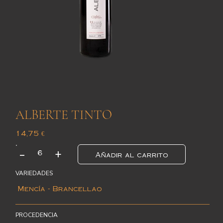
ALBERTE TINTO
Precio
14,75 €
+
-
Añadir al carrito
VARIEDADES
Mencía - Brancellao
PROCEDENCIA