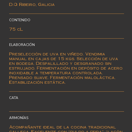
D.O. Ribeiro, Galicia
CONTENIDO
75 cL
ELABORACIÓN
Preselección de uva en viñedo. Vendimia
manual en cajas de 15 kgs. Selección de uva
en bodega. Despalillado y desgranado sin
estrujado. Fermentación en depósito de acero
inoxidable a temperatura controlada.
Prensado suave. Fermentación maloláctica.
Estabilización estática.
CATA
ARMONÍAS
Acompañante ideal de la cocina tradicional
gallega. Excelente con “pulpo a feira”, “lacón